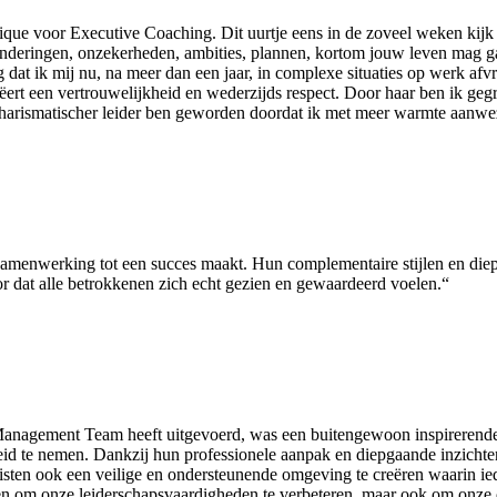
ique voor Executive Coaching. Dit uurtje eens in de zoveel weken kijk i
onderingen, onzekerheden, ambities, plannen, kortom jouw leven mag ga
dat ik mij nu, na meer dan een jaar, in complexe situaties op werk afvr
ëert een vertrouwelijkheid en wederzijds respect. Door haar ben ik gegr
charismatischer leider ben geworden doordat ik met meer warmte aanwezi
menwerking tot een succes maakt. Hun complementaire stijlen en diep
r dat alle betrokkenen zich echt gezien en gewaardeerd voelen.“
agement Team heeft uitgevoerd, was een buitengewoon inspirerende erva
d te nemen. Dankzij hun professionele aanpak en diepgaande inzichten, 
isten ook een veilige en ondersteunende omgeving te creëren waarin i
leen om onze leiderschapsvaardigheden te verbeteren, maar ook om onz