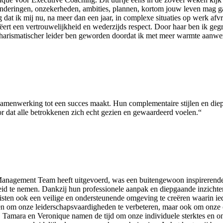
onderingen, onzekerheden, ambities, plannen, kortom jouw leven mag ga
dat ik mij nu, na meer dan een jaar, in complexe situaties op werk afvr
ëert een vertrouwelijkheid en wederzijds respect. Door haar ben ik gegr
charismatischer leider ben geworden doordat ik met meer warmte aanwezi
menwerking tot een succes maakt. Hun complementaire stijlen en diep
r dat alle betrokkenen zich echt gezien en gewaardeerd voelen.“
agement Team heeft uitgevoerd, was een buitengewoon inspirerende erva
d te nemen. Dankzij hun professionele aanpak en diepgaande inzichten, 
isten ook een veilige en ondersteunende omgeving te creëren waarin i
leen om onze leiderschapsvaardigheden te verbeteren, maar ook om onz
g. Tamara en Veronique namen de tijd om onze individuele sterktes en