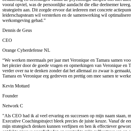
vooral opviel, was de persoonlijke aandacht die elke deelnemer kree
strategieën aan. Dit zorgde ervoor dat iedereen met concrete actiepunt
leiderschapsteam wil versterken en de samenwerking wil optimaliseren
werkomgeving gehad.”
Dennis de Geus
CEO
Orange Cyberdefense NL
“We werken meermaals per jaar met Veronique en Tamara samen voor cr
het plezier door de goede vragen en opmerkingen van Veronique en T
verder over na te denken zonder dat het allemaal zo zwaar is gemaakt
Tamara en Veronique erg gedreven en prettig om mee samen te werke
Kevin Mottard
Founder
Network C
"Als CEO had ik al veel ervaring en successen op mijn naam staan, maa
Executive Coachingstraject bleek precies de juiste keuze. Vanaf de eer
mijn strategisch denken kunnen verfijnen en ben ik effectiever gewor