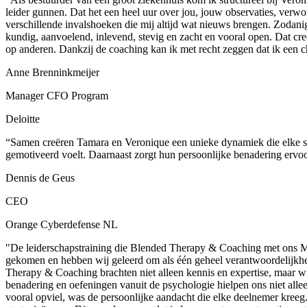
leider gunnen. Dat het een heel uur over jou, jouw observaties, verw
verschillende invalshoeken die mij altijd wat nieuws brengen. Zodanig 
kundig, aanvoelend, inlevend, stevig en zacht en vooral open. Dat cre
op anderen. Dankzij de coaching kan ik met recht zeggen dat ik een 
Anne Brenninkmeijer
Manager CFO Program
Deloitte
“Samen creëren Tamara en Veronique een unieke dynamiek die elke sa
gemotiveerd voelt. Daarnaast zorgt hun persoonlijke benadering ervoo
Dennis de Geus
CEO
Orange Cyberdefense NL
"De leiderschapstraining die Blended Therapy & Coaching met ons Man
gekomen en hebben wij geleerd om als één geheel verantwoordelijkhei
Therapy & Coaching brachten niet alleen kennis en expertise, maar w
benadering en oefeningen vanuit de psychologie hielpen ons niet al
vooral opviel, was de persoonlijke aandacht die elke deelnemer kree