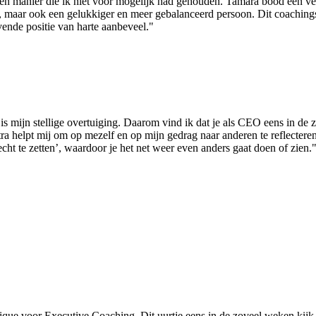
en manier die ik niet voor mogelijk had gehouden. Tamara bood een vei
r, maar ook een gelukkiger en meer gebalanceerd persoon. Dit coachings
evende positie van harte aanbeveel."
at is mijn stellige overtuiging. Daarom vind ik dat je als CEO eens in de
helpt mij om op mezelf en op mijn gedrag naar anderen te reflecteren en
ht te zetten’, waardoor je het net weer even anders gaat doen of zien.
ique voor Executive Coaching. Dit uurtje eens in de zoveel weken kijk i