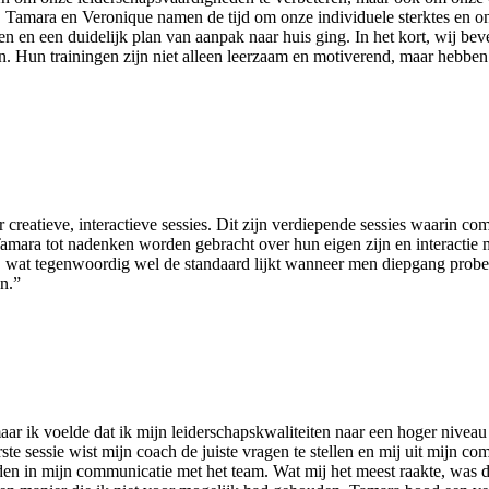
g. Tamara en Veronique namen de tijd om onze individuele sterktes en
en en een duidelijk plan van aanpak naar huis ging. In het kort, wij beve
. Hun trainingen zijn niet alleen leerzaam en motiverend, maar hebben
eatieve, interactieve sessies. Dit zijn verdiepende sessies waarin co
amara tot nadenken worden gebracht over hun eigen zijn en interactie
, wat tegenwoordig wel de standaard lijkt wanneer men diepgang probee
n.”
r ik voelde dat ik mijn leiderschapskwaliteiten naar een hoger niveau 
ste sessie wist mijn coach de juiste vragen te stellen en mij uit mijn c
den in mijn communicatie met het team. Wat mij het meest raakte, was d