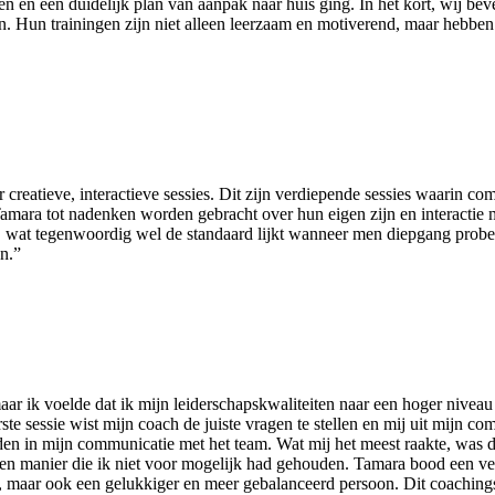
en en een duidelijk plan van aanpak naar huis ging. In het kort, wij beve
. Hun trainingen zijn niet alleen leerzaam en motiverend, maar hebben
eatieve, interactieve sessies. Dit zijn verdiepende sessies waarin co
amara tot nadenken worden gebracht over hun eigen zijn en interactie
, wat tegenwoordig wel de standaard lijkt wanneer men diepgang probee
n.”
r ik voelde dat ik mijn leiderschapskwaliteiten naar een hoger niveau 
ste sessie wist mijn coach de juiste vragen te stellen en mij uit mijn c
den in mijn communicatie met het team. Wat mij het meest raakte, was d
en manier die ik niet voor mogelijk had gehouden. Tamara bood een vei
r, maar ook een gelukkiger en meer gebalanceerd persoon. Dit coachings