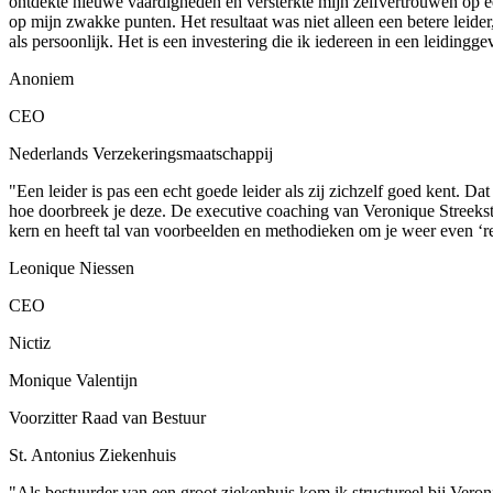
ontdekte nieuwe vaardigheden en versterkte mijn zelfvertrouwen op e
op mijn zwakke punten. Het resultaat was niet alleen een betere leide
als persoonlijk. Het is een investering die ik iedereen in een leidingg
Anoniem
CEO
Nederlands Verzekeringsmaatschappij
"Een leider is pas een echt goede leider als zij zichzelf goed kent. D
hoe doorbreek je deze. De executive coaching van Veronique Streekstra 
kern en heeft tal van voorbeelden en methodieken om je weer even ‘rec
Leonique Niessen
CEO
Nictiz
Monique Valentijn
Voorzitter Raad van Bestuur
St. Antonius Ziekenhuis
"Als bestuurder van een groot ziekenhuis kom ik structureel bij Veron