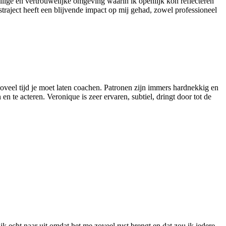
lige en vertrouwelijke omgeving waarin ik openlijk kon reflecteren
traject heeft een blijvende impact op mij gehad, zowel professioneel
 zoveel tijd je moet laten coachen. Patronen zijn immers hardnekkig en
 te acteren. Veronique is zeer ervaren, subtiel, dringt door tot de
"
k echt naar uit omdat het me zoveel rust brengt en dat zou ik iedere