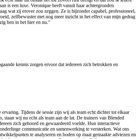
an is een luxe. Veronique heeft vanuit haar achtergronden
aag wat zij erover zou zeggen. Ze is bijzonder capabel, professioneel,
oeid, zelfbewuster met nog meer inzicht in het effect van mijn gedrag
g ben in het hier en nu."
gaande kennis zorgen ervoor dat iedereen zich betrokken en
ring. Tijdens de sessie zijn wij als team echt dichter tot elkaar
staan wij nu echt als team aan de lat. De trainers van Blended
edereen zich gehoord en gewaardeerd voelde. Hun interactieve
e onderlinge communicatie en samenwerking te versterken. Wat ons
 ontwikkelpunten te analyseren en boden op maat gemaakte adviezen en