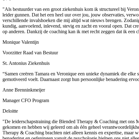
"Als bestuurder van een groot ziekenhuis kom ik structureel bij Veron
leider gunnen. Dat het een heel uur over jou, jouw observaties, verw
verschillende invalshoeken die mij altijd wat nieuws brengen. Zodanig 
kundig, aanvoelend, inlevend, stevig en zacht en vooral open. Dat cre
op anderen. Dankzij de coaching kan ik met recht zeggen dat ik een 
Monique Valentijn
Voorzitter Raad van Bestuur
St. Antonius Ziekenhuis
“Samen creëren Tamara en Veronique een unieke dynamiek die elke sa
gemotiveerd voelt. Daarnaast zorgt hun persoonlijke benadering ervoo
Anne Brenninkmeijer
Manager CFO Program
Deloitte
"De leiderschapstraining die Blended Therapy & Coaching met ons Man
gekomen en hebben wij geleerd om als één geheel verantwoordelijkhei
Therapy & Coaching brachten niet alleen kennis en expertise, maar w
benadering en oefeningen vanuit de psychologie hielpen ons niet al