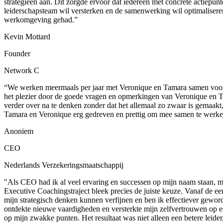
strategieën aan. Dit zorgde ervoor dat iedereen met concrete actiepunt
leiderschapsteam wil versterken en de samenwerking wil optimaliseren
werkomgeving gehad.”
Kevin Mottard
Founder
Network C
“We werken meermaals per jaar met Veronique en Tamara samen voor cr
het plezier door de goede vragen en opmerkingen van Veronique en T
verder over na te denken zonder dat het allemaal zo zwaar is gemaakt
Tamara en Veronique erg gedreven en prettig om mee samen te werke
Anoniem
CEO
Nederlands Verzekeringsmaatschappij
"Als CEO had ik al veel ervaring en successen op mijn naam staan, maa
Executive Coachingstraject bleek precies de juiste keuze. Vanaf de eer
mijn strategisch denken kunnen verfijnen en ben ik effectiever gewor
ontdekte nieuwe vaardigheden en versterkte mijn zelfvertrouwen op e
op mijn zwakke punten. Het resultaat was niet alleen een betere leide