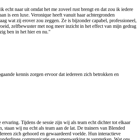
k echt naar uit omdat het me zoveel rust brengt en dat zou ik iedere
an is een luxe. Veronique heeft vanuit haar achtergronden
aag wat zij erover zou zeggen. Ze is bijzonder capabel, professioneel,
oeid, zelfbewuster met nog meer inzicht in het effect van mijn gedrag
g ben in het hier en nu."
gaande kennis zorgen ervoor dat iedereen zich betrokken en
ring. Tijdens de sessie zijn wij als team echt dichter tot elkaar
staan wij nu echt als team aan de lat. De trainers van Blended
edereen zich gehoord en gewaardeerd voelde. Hun interactieve
e onderlinge communicatie en samenwerking te versterken. Wat ons