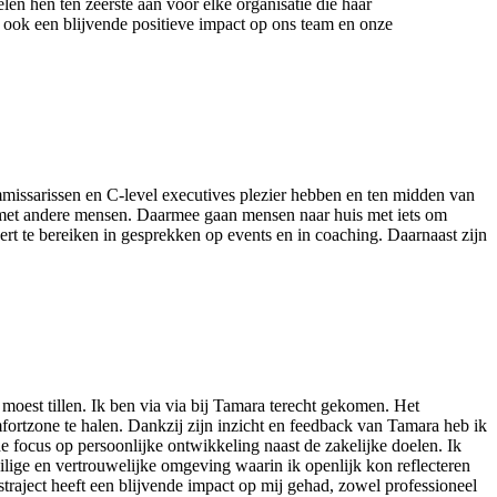
len hen ten zeerste aan voor elke organisatie die haar
 ook een blijvende positieve impact op ons team en onze
mmissarissen en C-level executives plezier hebben en ten midden van
 met andere mensen. Daarmee gaan mensen naar huis met iets om
rt te bereiken in gesprekken op events en in coaching. Daarnaast zijn
moest tillen. Ik ben via via bij Tamara terecht gekomen. Het
omfortzone te halen. Dankzij zijn inzicht en feedback van Tamara heb ik
e focus op persoonlijke ontwikkeling naast de zakelijke doelen. Ik
lige en vertrouwelijke omgeving waarin ik openlijk kon reflecteren
traject heeft een blijvende impact op mij gehad, zowel professioneel