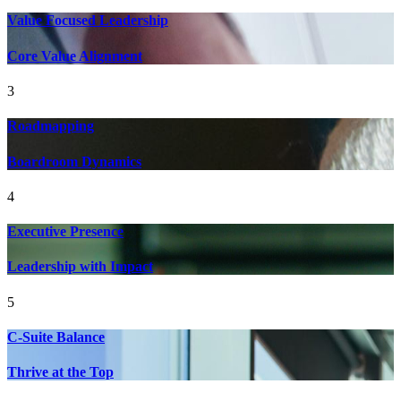
Value Focused Leadership
Core Value Alignment
3
Roadmapping
Boardroom Dynamics
4
Executive Presence
Leadership with Impact
5
C-Suite Balance
Thrive at the Top