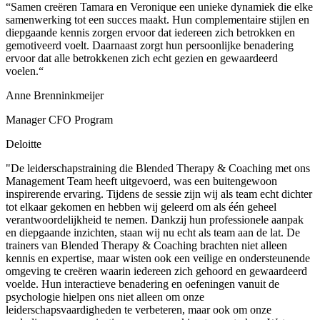
“Samen creëren Tamara en Veronique een unieke dynamiek die elke
samenwerking tot een succes maakt. Hun complementaire stijlen en
diepgaande kennis zorgen ervoor dat iedereen zich betrokken en
gemotiveerd voelt. Daarnaast zorgt hun persoonlijke benadering
ervoor dat alle betrokkenen zich echt gezien en gewaardeerd
voelen.“
Anne Brenninkmeijer
Manager CFO Program
Deloitte
"De leiderschapstraining die Blended Therapy & Coaching met ons
Management Team heeft uitgevoerd, was een buitengewoon
inspirerende ervaring. Tijdens de sessie zijn wij als team echt dichter
tot elkaar gekomen en hebben wij geleerd om als één geheel
verantwoordelijkheid te nemen. Dankzij hun professionele aanpak
en diepgaande inzichten, staan wij nu echt als team aan de lat. De
trainers van Blended Therapy & Coaching brachten niet alleen
kennis en expertise, maar wisten ook een veilige en ondersteunende
omgeving te creëren waarin iedereen zich gehoord en gewaardeerd
voelde. Hun interactieve benadering en oefeningen vanuit de
psychologie hielpen ons niet alleen om onze
leiderschapsvaardigheden te verbeteren, maar ook om onze