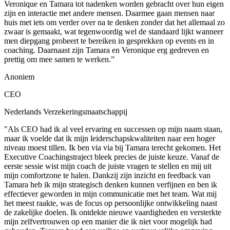
Veronique en Tamara tot nadenken worden gebracht over hun eigen
zijn en interactie met andere mensen. Daarmee gaan mensen naar
huis met iets om verder over na te denken zonder dat het allemaal zo
zwaar is gemaakt, wat tegenwoordig wel de standaard lijkt wanneer
men diepgang probeert te bereiken in gesprekken op events en in
coaching. Daarnaast zijn Tamara en Veronique erg gedreven en
prettig om mee samen te werken.”
Anoniem
CEO
Nederlands Verzekeringsmaatschappij
"Als CEO had ik al veel ervaring en successen op mijn naam staan,
maar ik voelde dat ik mijn leiderschapskwaliteiten naar een hoger
niveau moest tillen. Ik ben via via bij Tamara terecht gekomen. Het
Executive Coachingstraject bleek precies de juiste keuze. Vanaf de
eerste sessie wist mijn coach de juiste vragen te stellen en mij uit
mijn comfortzone te halen. Dankzij zijn inzicht en feedback van
Tamara heb ik mijn strategisch denken kunnen verfijnen en ben ik
effectiever geworden in mijn communicatie met het team. Wat mij
het meest raakte, was de focus op persoonlijke ontwikkeling naast
de zakelijke doelen. Ik ontdekte nieuwe vaardigheden en versterkte
mijn zelfvertrouwen op een manier die ik niet voor mogelijk had