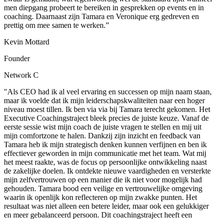
men diepgang probeert te bereiken in gesprekken op events en in
coaching. Daarnaast zijn Tamara en Veronique erg gedreven en
prettig om mee samen te werken.”
Kevin Mottard
Founder
Network C
"Als CEO had ik al veel ervaring en successen op mijn naam staan,
maar ik voelde dat ik mijn leiderschapskwaliteiten naar een hoger
niveau moest tillen. Ik ben via via bij Tamara terecht gekomen. Het
Executive Coachingstraject bleek precies de juiste keuze. Vanaf de
eerste sessie wist mijn coach de juiste vragen te stellen en mij uit
mijn comfortzone te halen. Dankzij zijn inzicht en feedback van
Tamara heb ik mijn strategisch denken kunnen verfijnen en ben ik
effectiever geworden in mijn communicatie met het team. Wat mij
het meest raakte, was de focus op persoonlijke ontwikkeling naast
de zakelijke doelen. Ik ontdekte nieuwe vaardigheden en versterkte
mijn zelfvertrouwen op een manier die ik niet voor mogelijk had
gehouden. Tamara bood een veilige en vertrouwelijke omgeving
waarin ik openlijk kon reflecteren op mijn zwakke punten. Het
resultaat was niet alleen een betere leider, maar ook een gelukkiger
en meer gebalanceerd persoon. Dit coachingstraject heeft een