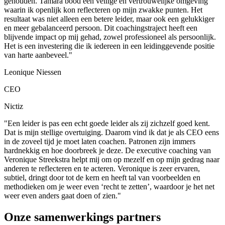
gehouden. Tamara bood een veilige en vertrouwelijke omgeving
waarin ik openlijk kon reflecteren op mijn zwakke punten. Het
resultaat was niet alleen een betere leider, maar ook een gelukkiger
en meer gebalanceerd persoon. Dit coachingstraject heeft een
blijvende impact op mij gehad, zowel professioneel als persoonlijk.
Het is een investering die ik iedereen in een leidinggevende positie
van harte aanbeveel."
Leonique Niessen
CEO
Nictiz
"Een leider is pas een echt goede leider als zij zichzelf goed kent.
Dat is mijn stellige overtuiging. Daarom vind ik dat je als CEO eens
in de zoveel tijd je moet laten coachen. Patronen zijn immers
hardnekkig en hoe doorbreek je deze. De executive coaching van
Veronique Streekstra helpt mij om op mezelf en op mijn gedrag naar
anderen te reflecteren en te acteren. Veronique is zeer ervaren,
subtiel, dringt door tot de kern en heeft tal van voorbeelden en
methodieken om je weer even ‘recht te zetten’, waardoor je het net
weer even anders gaat doen of zien."
Onze samenwerkings partners