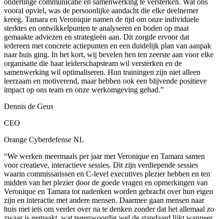
onderlinge communicatie en samenwerking te versterken. Wat ons
vooral opviel, was de persoonlijke aandacht die elke deelnemer
kreeg. Tamara en Veronique namen de tijd om onze individuele
sterktes en ontwikkelpunten te analyseren en boden op maat
gemaakte adviezen en strategieën aan. Dit zorgde ervoor dat
iedereen met concrete actiepunten en een duidelijk plan van aanpak
naar huis ging. In het kort, wij bevelen hen ten zeerste aan voor elke
organisatie die haar leiderschapsteam wil versterken en de
samenwerking wil optimaliseren. Hun trainingen zijn niet alleen
leerzaam en motiverend, maar hebben ook een blijvende positieve
impact op ons team en onze werkomgeving gehad.”
Dennis de Geus
CEO
Orange Cyberdefense NL
“We werken meermaals per jaar met Veronique en Tamara samen
voor creatieve, interactieve sessies. Dit zijn verdiepende sessies
waarin commissarissen en C-level executives plezier hebben en ten
midden van het plezier door de goede vragen en opmerkingen van
Veronique en Tamara tot nadenken worden gebracht over hun eigen
zijn en interactie met andere mensen. Daarmee gaan mensen naar
huis met iets om verder over na te denken zonder dat het allemaal zo
zwaar is gemaakt, wat tegenwoordig wel de standaard lijkt wanneer