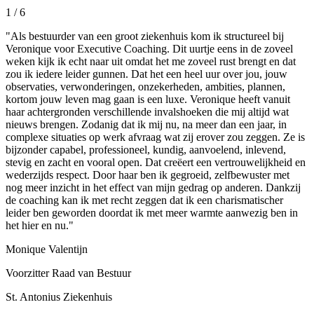
1
/ 6
"Als bestuurder van een groot ziekenhuis kom ik structureel bij
Veronique voor Executive Coaching. Dit uurtje eens in de zoveel
weken kijk ik echt naar uit omdat het me zoveel rust brengt en dat
zou ik iedere leider gunnen. Dat het een heel uur over jou, jouw
observaties, verwonderingen, onzekerheden, ambities, plannen,
kortom jouw leven mag gaan is een luxe. Veronique heeft vanuit
haar achtergronden verschillende invalshoeken die mij altijd wat
nieuws brengen. Zodanig dat ik mij nu, na meer dan een jaar, in
complexe situaties op werk afvraag wat zij erover zou zeggen. Ze is
bijzonder capabel, professioneel, kundig, aanvoelend, inlevend,
stevig en zacht en vooral open. Dat creëert een vertrouwelijkheid en
wederzijds respect. Door haar ben ik gegroeid, zelfbewuster met
nog meer inzicht in het effect van mijn gedrag op anderen. Dankzij
de coaching kan ik met recht zeggen dat ik een charismatischer
leider ben geworden doordat ik met meer warmte aanwezig ben in
het hier en nu."
Monique Valentijn
Voorzitter Raad van Bestuur
St. Antonius Ziekenhuis