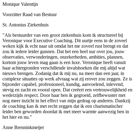
Monique Valentijn
Voorzitter Raad van Bestuur
St. Antonius Ziekenhuis
"Als bestuurder van een groot ziekenhuis kom ik structureel bij
Veronique voor Executive Coaching. Dit uurtje eens in de zoveel
weken kijk ik echt naar uit omdat het me zoveel rust brengt en dat
zou ik iedere leider gunnen. Dat het een heel uur over jou, jouw
observaties, verwonderingen, onzekerheden, ambities, plannen,
kortom jouw leven mag gaan is een luxe. Veronique heeft vanuit
haar achtergronden verschillende invalshoeken die mij altijd wat
nieuws brengen. Zodanig dat ik mij nu, na meer dan een jaar, in
complexe situaties op werk afvraag wat zij erover zou zeggen. Ze is
bijzonder capabel, professioneel, kundig, aanvoelend, inlevend,
stevig en zacht en vooral open. Dat creëert een vertrouwelijkheid en
wederzijds respect. Door haar ben ik gegroeid, zelfbewuster met
nog meer inzicht in het effect van mijn gedrag op anderen. Dankzij
de coaching kan ik met recht zeggen dat ik een charismatischer
leider ben geworden doordat ik met meer warmte aanwezig ben in
het hier en nu."
Anne Brenninkmeijer