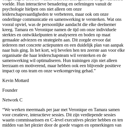
voelde. Hun interactieve benadering en oefeningen vanuit de
psychologie hielpen ons niet alleen om onze
leiderschapsvaardigheden te verbeteren, maar ook om onze
onderlinge communicatie en samenwerking te versterken. Wat ons
vooral opviel, was de persoonlijke aandacht die elke deelnemer
kreeg. Tamara en Veronique namen de tijd om onze individuele
sterktes en ontwikkelpunten te analyseren en boden op maat
gemaakte adviezen en strategieën aan. Dit zorgde ervoor dat
iedereen met concrete actiepunten en een duidelijk plan van aanpak
naar huis ging. In het kort, wij bevelen hen ten zeerste aan voor elke
organisatie die haar leiderschapsteam wil versterken en de
samenwerking wil optimaliseren. Hun trainingen zijn niet alleen
leerzaam en motiverend, maar hebben ook een blijvende positieve
impact op ons team en onze werkomgeving gehad.”
Kevin Mottard
Founder
Network C
“We werken meermaals per jaar met Veronique en Tamara samen
voor creatieve, interactieve sessies. Dit zijn verdiepende sessies
waarin commissarissen en C-level executives plezier hebben en ten
midden van het plezier door de goede vragen en opmerkingen van