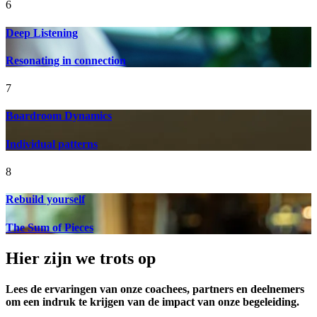
6
Deep Listening
Resonating in connection
7
Boardroom Dynamics
Individual patterns
8
Rebuild yourself
The Sum of Pieces
Hier zijn we trots op
Lees de ervaringen van onze coachees, partners en deelnemers
om een indruk te krijgen van de impact van onze begeleiding.