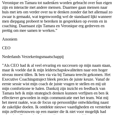
Veronique en Tamara tot nadenken worden gebracht over hun eigen
zijn en interactie met andere mensen. Daarmee gaan mensen naar
huis met iets om verder over na te denken zonder dat het allemaal zo
zwaar is gemaakt, wat tegenwoordig wel de standaard lijkt wanneer
men diepgang probeert te bereiken in gesprekken op events en in
coaching. Daarnaast zijn Tamara en Veronique erg gedreven en
prettig om mee samen te werken.”
Anoniem
CEO
Nederlands Verzekeringsmaatschappij
"Als CEO had ik al veel ervaring en successen op mijn naam staan,
maar ik voelde dat ik mijn leiderschapskwaliteiten naar een hoger
niveau moest tillen. Ik ben via via bij Tamara terecht gekomen. Het
Executive Coachingstraject bleek precies de juiste keuze. Vanaf de
eerste sessie wist mijn coach de juiste vragen te stellen en mij uit
mijn comfortzone te halen. Dankzij zijn inzicht en feedback van
Tamara heb ik mijn strategisch denken kunnen verfijnen en ben ik
effectiever geworden in mijn communicatie met het team. Wat mij
het meest raakte, was de focus op persoonlijke ontwikkeling naast
de zakelijke doelen. Ik ontdekte nieuwe vaardigheden en versterkte
mijn zelfvertrouwen op een manier die ik niet voor mogelijk had