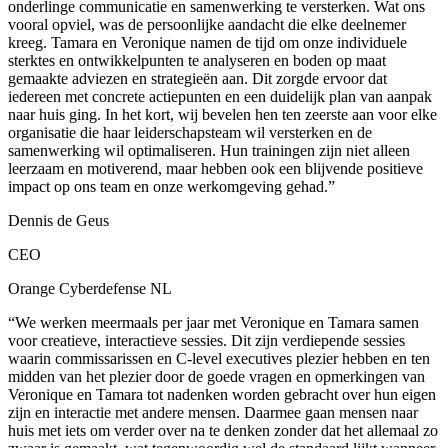
onderlinge communicatie en samenwerking te versterken. Wat ons
vooral opviel, was de persoonlijke aandacht die elke deelnemer
kreeg. Tamara en Veronique namen de tijd om onze individuele
sterktes en ontwikkelpunten te analyseren en boden op maat
gemaakte adviezen en strategieën aan. Dit zorgde ervoor dat
iedereen met concrete actiepunten en een duidelijk plan van aanpak
naar huis ging. In het kort, wij bevelen hen ten zeerste aan voor elke
organisatie die haar leiderschapsteam wil versterken en de
samenwerking wil optimaliseren. Hun trainingen zijn niet alleen
leerzaam en motiverend, maar hebben ook een blijvende positieve
impact op ons team en onze werkomgeving gehad.”
Dennis de Geus
CEO
Orange Cyberdefense NL
“We werken meermaals per jaar met Veronique en Tamara samen
voor creatieve, interactieve sessies. Dit zijn verdiepende sessies
waarin commissarissen en C-level executives plezier hebben en ten
midden van het plezier door de goede vragen en opmerkingen van
Veronique en Tamara tot nadenken worden gebracht over hun eigen
zijn en interactie met andere mensen. Daarmee gaan mensen naar
huis met iets om verder over na te denken zonder dat het allemaal zo