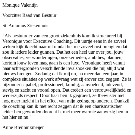
Monique Valentijn
Voorzitter Raad van Bestuur
St. Antonius Ziekenhuis
"Als bestuurder van een groot ziekenhuis kom ik structureel bij
Veronique voor Executive Coaching. Dit uurtje eens in de zoveel
weken kijk ik echt naar uit omdat het me zoveel rust brengt en dat
zou ik iedere leider gunnen. Dat het een heel uur over jou, jouw
observaties, verwonderingen, onzekerheden, ambities, plannen,
kortom jouw leven mag gaan is een luxe. Veronique heeft vanuit
haar achtergronden verschillende invalshoeken die mij altijd wat
nieuws brengen. Zodanig dat ik mij nu, na meer dan een jaar, in
complexe situaties op werk afvraag wat zij erover zou zeggen. Ze is
bijzonder capabel, professioneel, kundig, aanvoelend, inlevend,
stevig en zacht en vooral open. Dat creëert een vertrouwelijkheid en
wederzijds respect. Door haar ben ik gegroeid, zelfbewuster met
nog meer inzicht in het effect van mijn gedrag op anderen. Dankzij
de coaching kan ik met recht zeggen dat ik een charismatischer
leider ben geworden doordat ik met meer warmte aanwezig ben in
het hier en nu."
Anne Brenninkmeijer