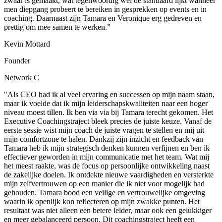
zwaar is gemaakt, wat tegenwoordig wel de standaard lijkt wanneer
men diepgang probeert te bereiken in gesprekken op events en in
coaching. Daarnaast zijn Tamara en Veronique erg gedreven en
prettig om mee samen te werken.”
Kevin Mottard
Founder
Network C
"Als CEO had ik al veel ervaring en successen op mijn naam staan,
maar ik voelde dat ik mijn leiderschapskwaliteiten naar een hoger
niveau moest tillen. Ik ben via via bij Tamara terecht gekomen. Het
Executive Coachingstraject bleek precies de juiste keuze. Vanaf de
eerste sessie wist mijn coach de juiste vragen te stellen en mij uit
mijn comfortzone te halen. Dankzij zijn inzicht en feedback van
Tamara heb ik mijn strategisch denken kunnen verfijnen en ben ik
effectiever geworden in mijn communicatie met het team. Wat mij
het meest raakte, was de focus op persoonlijke ontwikkeling naast
de zakelijke doelen. Ik ontdekte nieuwe vaardigheden en versterkte
mijn zelfvertrouwen op een manier die ik niet voor mogelijk had
gehouden. Tamara bood een veilige en vertrouwelijke omgeving
waarin ik openlijk kon reflecteren op mijn zwakke punten. Het
resultaat was niet alleen een betere leider, maar ook een gelukkiger
en meer gebalanceerd persoon. Dit coachingstraject heeft een