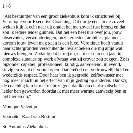
1
/ 6
"Als bestuurder van een groot ziekenhuis kom ik structureel bij
Veronique voor Executive Coaching. Dit uurtje eens in de zoveel
weken kijk ik echt naar uit omdat het me zoveel rust brengt en dat
zou ik iedere leider gunnen. Dat het een heel uur over jou, jouw
observaties, verwonderingen, onzekerheden, ambities, plannen,
kortom jouw leven mag gaan is een luxe. Veronique heeft vanuit
haar achtergronden verschillende invalshoeken die mij altijd wat
nieuws brengen. Zodanig dat ik mij nu, na meer dan een jaar, in
complexe situaties op werk afvraag wat zij erover zou zeggen. Ze is
bijzonder capabel, professioneel, kundig, aanvoelend, inlevend,
stevig en zacht en vooral open. Dat creëert een vertrouwelijkheid en
wederzijds respect. Door haar ben ik gegroeid, zelfbewuster met
nog meer inzicht in het effect van mijn gedrag op anderen. Dankzij
de coaching kan ik met recht zeggen dat ik een charismatischer
leider ben geworden doordat ik met meer warmte aanwezig ben in
het hier en nu."
Monique Valentijn
Voorzitter Raad van Bestuur
St. Antonius Ziekenhuis