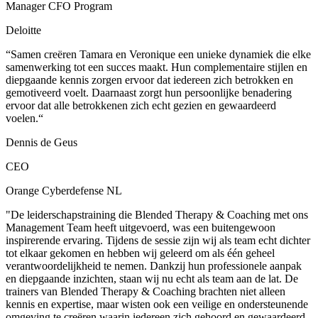
Manager CFO Program
Deloitte
“Samen creëren Tamara en Veronique een unieke dynamiek die elke
samenwerking tot een succes maakt. Hun complementaire stijlen en
diepgaande kennis zorgen ervoor dat iedereen zich betrokken en
gemotiveerd voelt. Daarnaast zorgt hun persoonlijke benadering
ervoor dat alle betrokkenen zich echt gezien en gewaardeerd
voelen.“
Dennis de Geus
CEO
Orange Cyberdefense NL
"De leiderschapstraining die Blended Therapy & Coaching met ons
Management Team heeft uitgevoerd, was een buitengewoon
inspirerende ervaring. Tijdens de sessie zijn wij als team echt dichter
tot elkaar gekomen en hebben wij geleerd om als één geheel
verantwoordelijkheid te nemen. Dankzij hun professionele aanpak
en diepgaande inzichten, staan wij nu echt als team aan de lat. De
trainers van Blended Therapy & Coaching brachten niet alleen
kennis en expertise, maar wisten ook een veilige en ondersteunende
omgeving te creëren waarin iedereen zich gehoord en gewaardeerd