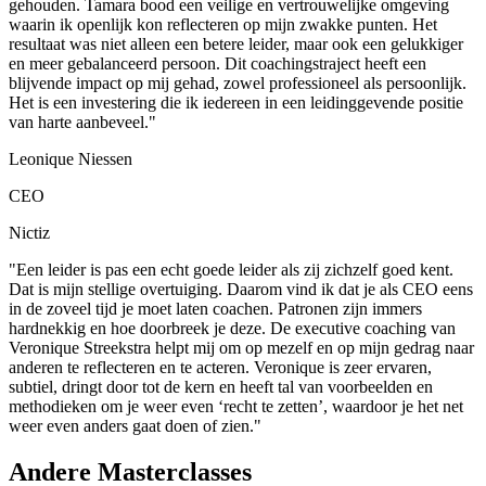
gehouden. Tamara bood een veilige en vertrouwelijke omgeving
waarin ik openlijk kon reflecteren op mijn zwakke punten. Het
resultaat was niet alleen een betere leider, maar ook een gelukkiger
en meer gebalanceerd persoon. Dit coachingstraject heeft een
blijvende impact op mij gehad, zowel professioneel als persoonlijk.
Het is een investering die ik iedereen in een leidinggevende positie
van harte aanbeveel."
Leonique Niessen
CEO
Nictiz
"Een leider is pas een echt goede leider als zij zichzelf goed kent.
Dat is mijn stellige overtuiging. Daarom vind ik dat je als CEO eens
in de zoveel tijd je moet laten coachen. Patronen zijn immers
hardnekkig en hoe doorbreek je deze. De executive coaching van
Veronique Streekstra helpt mij om op mezelf en op mijn gedrag naar
anderen te reflecteren en te acteren. Veronique is zeer ervaren,
subtiel, dringt door tot de kern en heeft tal van voorbeelden en
methodieken om je weer even ‘recht te zetten’, waardoor je het net
weer even anders gaat doen of zien."
Andere Masterclasses