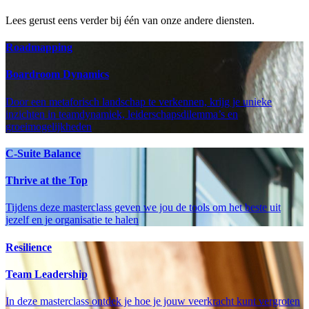
Lees gerust eens verder bij één van onze andere diensten.
Roadmapping
Boardroom Dynamics
Door een metaforisch landschap te verkennen, krijg je unieke
inzichten in teamdynamiek, leiderschapsdilemma’s en
groeimogelijkheden
C-Suite Balance
Thrive at the Top
Tijdens deze masterclass geven we jou de tools om het beste uit
jezelf en je organisatie te halen
Resilience
Team Leadership
In deze masterclass ontdek je hoe je jouw veerkracht kunt vergroten