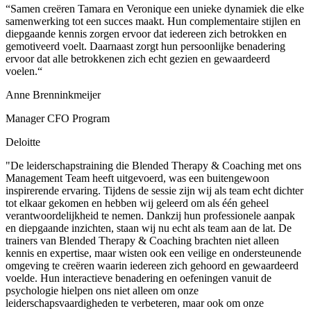
“Samen creëren Tamara en Veronique een unieke dynamiek die elke
samenwerking tot een succes maakt. Hun complementaire stijlen en
diepgaande kennis zorgen ervoor dat iedereen zich betrokken en
gemotiveerd voelt. Daarnaast zorgt hun persoonlijke benadering
ervoor dat alle betrokkenen zich echt gezien en gewaardeerd
voelen.“
Anne Brenninkmeijer
Manager CFO Program
Deloitte
"De leiderschapstraining die Blended Therapy & Coaching met ons
Management Team heeft uitgevoerd, was een buitengewoon
inspirerende ervaring. Tijdens de sessie zijn wij als team echt dichter
tot elkaar gekomen en hebben wij geleerd om als één geheel
verantwoordelijkheid te nemen. Dankzij hun professionele aanpak
en diepgaande inzichten, staan wij nu echt als team aan de lat. De
trainers van Blended Therapy & Coaching brachten niet alleen
kennis en expertise, maar wisten ook een veilige en ondersteunende
omgeving te creëren waarin iedereen zich gehoord en gewaardeerd
voelde. Hun interactieve benadering en oefeningen vanuit de
psychologie hielpen ons niet alleen om onze
leiderschapsvaardigheden te verbeteren, maar ook om onze