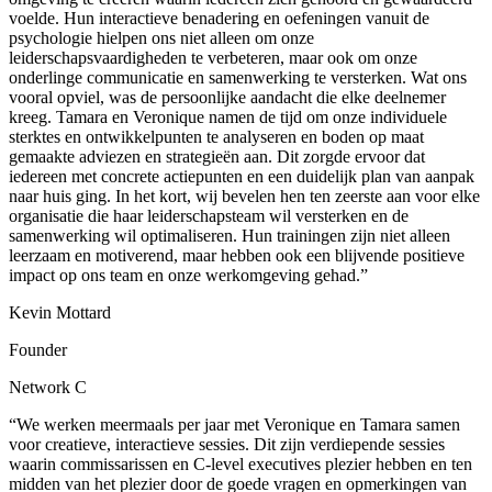
voelde. Hun interactieve benadering en oefeningen vanuit de
psychologie hielpen ons niet alleen om onze
leiderschapsvaardigheden te verbeteren, maar ook om onze
onderlinge communicatie en samenwerking te versterken. Wat ons
vooral opviel, was de persoonlijke aandacht die elke deelnemer
kreeg. Tamara en Veronique namen de tijd om onze individuele
sterktes en ontwikkelpunten te analyseren en boden op maat
gemaakte adviezen en strategieën aan. Dit zorgde ervoor dat
iedereen met concrete actiepunten en een duidelijk plan van aanpak
naar huis ging. In het kort, wij bevelen hen ten zeerste aan voor elke
organisatie die haar leiderschapsteam wil versterken en de
samenwerking wil optimaliseren. Hun trainingen zijn niet alleen
leerzaam en motiverend, maar hebben ook een blijvende positieve
impact op ons team en onze werkomgeving gehad.”
Kevin Mottard
Founder
Network C
“We werken meermaals per jaar met Veronique en Tamara samen
voor creatieve, interactieve sessies. Dit zijn verdiepende sessies
waarin commissarissen en C-level executives plezier hebben en ten
midden van het plezier door de goede vragen en opmerkingen van